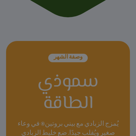
وصفة الشهر
سموذي
الطاقة
يُمزج الزبادي مع بيني بروتين® في وعاء
صغير ويُقلب جيدًا. ضع خليط الزبادي