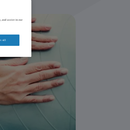
e, and assist in our
t All