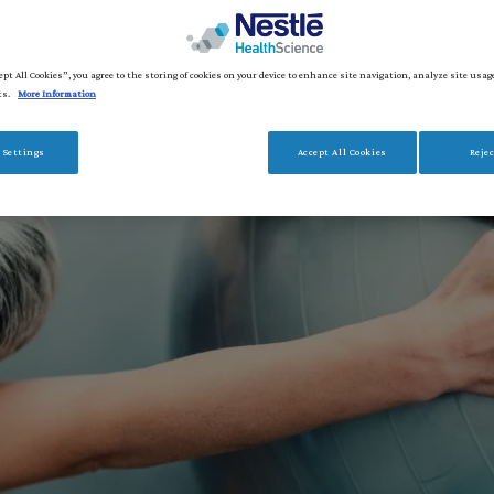
ept All Cookies”, you agree to the storing of cookies on your device to enhance site navigation, analyze site usag
ts.
More Information
 Settings
Accept All Cookies
Rejec