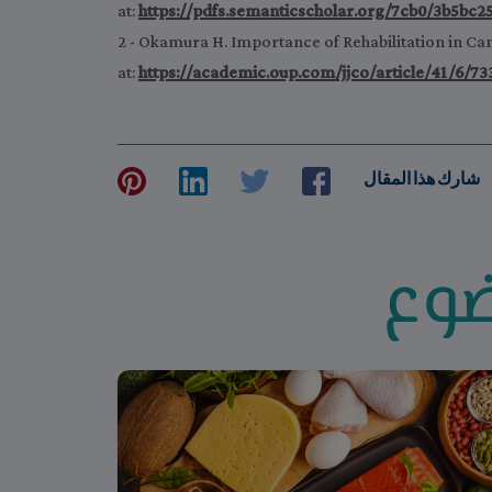
at:
https://pdfs.semanticscholar.org/7cb0/3b5bc
2 - Okamura H. Importance of Rehabilitation in Ca
at:
https://academic.oup.com/jjco/article/41/6/7
شارك هذا المقال
ضوع